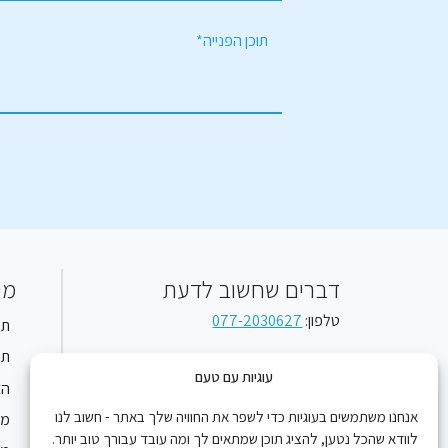
מ
ט
יי
*
ת
ל
ל
ו
פ
כ
ון
ן
ה
פ
ני
י
ה
דברים שחשוב לדעת
מי
טלפון:
077-2030627
תק
שעות פעילות
תק
עוגיות עם טעם
הצ
א’-ה’: 09:00 – 17:00
אנחנו משתמשים בעוגיות כדי לשפר את החוויה שלך באתר - חשוב לנו
מד
שישי וערבי חג: 09:00 – 14:00
לוודא שהכל נטען, להציג תוכן שמתאים לך ומה עובד עבורך טוב יותר.