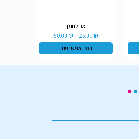
למוצר
אחלחתן
זה
וח
טווח
50.00
₪
–
25.00
₪
יש
ירים:
מחירים:
מספר
בחר אפשרויות
סוגים.
ניתן
ד
עד
לבחור
את
האפשרויות
בעמוד
המוצר