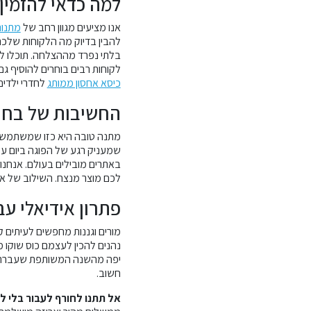
למה כדאי להזמין
אנו מציעים מגוון רחב של
מתנות
להבין בדיוק מה הלקוחות שלכם
בלתי נפרד מההצלחה. תוכלו ל
לקוחות רבים בוחרים להוסיף גם
כיסא אחסון ממותג
לחדרי ילדים
החשיבות של בחי
מתנה טובה היא כזו שמשתמשים
שמעניק רגע של הפוגה ביום עמ
באתרים מובילים בעולם. אנחנו
לכם מוצר מנצח. השילוב של אר
פתרון אידיאלי עב
מורים וגננות מחפשים לעיתים ק
נהנים להכין לעצמם כוס שוקו
יפה מהשנה המשותפת שעברתם י
חשוב.
אל תתנו לחורף לעבור בלי ל