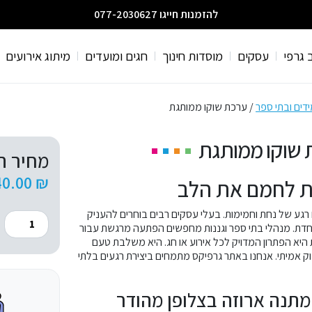
להזמנות חייגו 077-2030627
 גרפי
עסקים
מוסדות חינוך
חגים ומועדים
מיתוג אירועים
דים ובתי ספר
/ ערכת שוקו ממותגת
 שוקו ממותגת
מחיר ה
40.00
₪
 לחמם את הלב
רגע של נחת וחמימות. בעלי עסקים רבים בוחרים להעניק
כמות
דת. מנהלי בתי ספר וגננות מחפשים הפתעה מרגשת עבור
של
היא הפתרון המדויק לכל אירוע או חג. היא משלבת טעם
ערכת
ינוק אמיתי. אנחנו באתר גרפיקס מתמחים ביצירת רגעים בלתי
שוקו
ממותגת
 מתנה ארוזה בצלופן מהודר