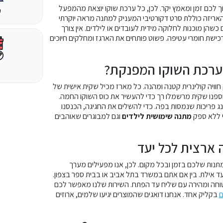
ך לכם זמן ומאמץ יקר. לכן, כל ערכת שוקו יוצאת מהמפעל
ש
האריזה כוללת סרט דקורטיבי המעניק למתנה מראה יוקרתי
כשהן מוכנות לחלוקה מידית לעובדים או לילדים. אין צורך
כישת חומרי עטיפה. פשוט פותחים את הארגז ומחלקים חיוכים
ערכת השוקו המפנקת?
וויה קולינרית קטנה ומהנה. כל מארז מכיל שקית אישית של
וספנו שקית מרשמלו רך כדי להעשיר את כוס השוקו החמה.
נג פריכות שנמסות בפה. כדי להשלים את החגיגה, הכנסנו
הי ללא ספק
מתנה שימושית לילדים
וגם למבוגרים שאוהבים
ארצית לכל יעד
תנות שלכם בזמן ובכל מקום. לכן, אנו מפעילים מערך
ד אילת. בין אם אתם במשרד בתל אביב או בבית ספר בצפון.
חה ומהירה עם שליח עד הפתח. השירות שלנו מאפשר לכם
ם
בקליק אחד. אנחנו דואגים שהמוצרים יגיעו שלמים, ארוזים