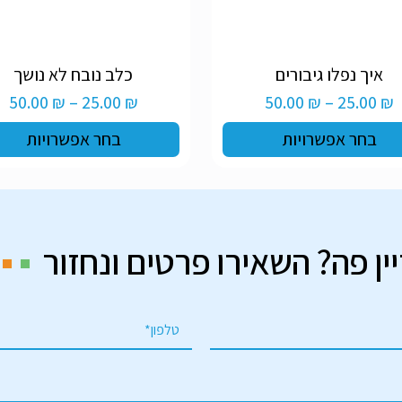
למוצר
איך נפלו גיבורים
כלב נובח לא נושך
זה
טווח
טו
50.00
₪
–
25.00
₪
50.00
₪
–
25.00
₪
יש
מחירים:
מח
מספר
בחר אפשרויות
בחר אפשרויות
סוגים.
ניתן
עד
ע
לבחור
את
יות
האפשרויות
בעמוד
ין פה? השאירו פרטים ונחזור
המוצר
*
ט
ל
פ
ון