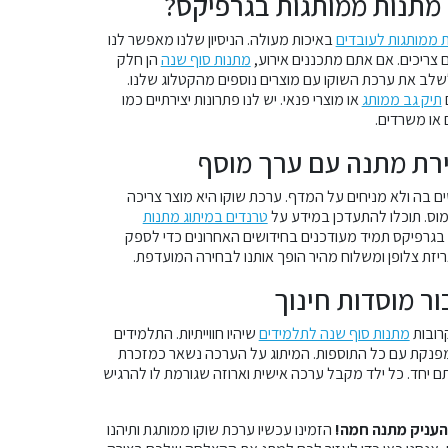
 מתנות ממותגות בגרפיקס?
 ממותגות לעובדים
באיכות מעולה. הניסיון שלנו מאפשר לנו
 צריכים. אם אתם מתכננים אירוע,
מתנות סוף שנה
הן חלק
שלב את ערכת השוקו עם מוצרים נוספים מהקטלוג שלנו.
תיק גב ממותג
או מוצרי פנאי. יש לנו פתרונות יצירתיים כמו
 או משרדים.
רת מתנה עם ערך מוסף
 בה ולא מניחים על המדף. ערכת שוקו היא מוצר צריכה
וס. תוכלו להתעדכן במידע על
טרנדים במיתוג מתנות
 בגרפיקס תמיד מעודכנים בחידושים האחרונים כדי לספק
יזת צלופן ומשלוח מהיר הופך אותנו לבחירה המועדפת.
ור מוסדות חינוך
רובות
מתנות סוף שנה לתלמידים
שיהיו חווייתיות. התלמידים
 מפנקת עם כל התוספות. המיתוג על הערכה נשאר כמזכרת
חד. כל ילד מקבל ערכה אישית וארוזה שגורמת לו להרגיש
העניק מתנה חמה!
הזמינו עכשיו ערכת שוקו ממותגת ותיהנו