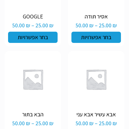
למוצר
למוצר
אסיר תודה
GOOGLE
זה
זה
טווח
טווח
50.00
₪
–
25.00
₪
50.00
₪
–
25.00
₪
יש
יש
מחירים:
מחירים
מספר
מספר
בחר אפשרויות
בחר אפשרויות
סוגים.
סוגים.
ניתן
ניתן
עד
עד
לבחור
לבחור
את
את
האפשרויות
האפשרויות
בעמוד
בעמוד
המוצר
המוצר
למוצר
למוצר
אבא עשיר אבא עני
הבא בתור
זה
זה
טווח
טווח
50.00
₪
–
25.00
₪
50.00
₪
–
25.00
₪
יש
יש