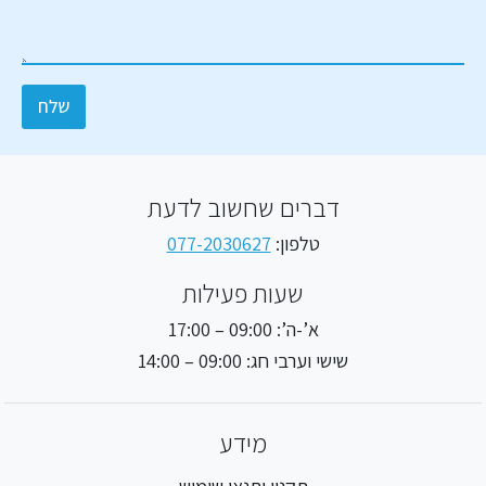
כ
ל
ן
ט
ה
ל
פ
פ
ני
ון
שלח
י
ה
דברים שחשוב לדעת
טלפון:
077-2030627
שעות פעילות
א’-ה’: 09:00 – 17:00
שישי וערבי חג: 09:00 – 14:00
מידע
תקנון ותנאי שימוש